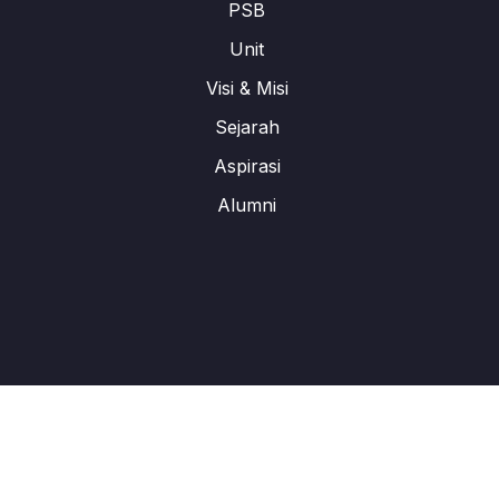
PSB
Unit
Visi & Misi
Sejarah
Aspirasi
Alumni
All Rights Reserved. © 2024 Labschool Cirendeu Design By :