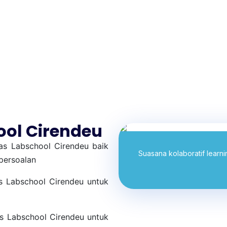
AGAMAAN
 TINGKAT NASIONAL, PASKI
ol Cirendeu
tas Labschool Cirendeu baik
Suasana kolaboratif learn
persoalan
tas Labschool Cirendeu untuk
tas Labschool Cirendeu untuk