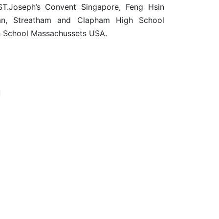
 ST.Joseph’s Convent Singapore, Feng Hsin
an, Streatham and Clapham High School
h School Massachussets USA.
u