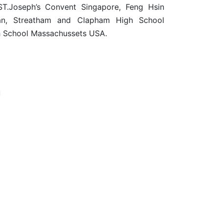
 ST.Joseph’s Convent Singapore, Feng Hsin
an, Streatham and Clapham High School
h School Massachussets USA.
u