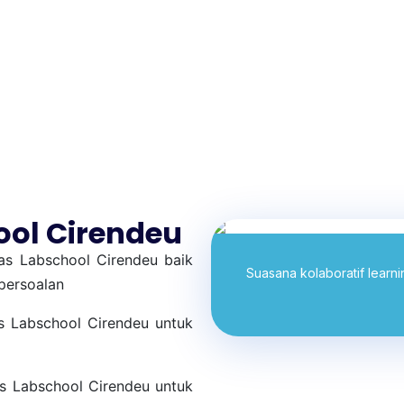
AGAMAAN
 TINGKAT NASIONAL, PASKI
ol Cirendeu
tas Labschool Cirendeu baik
Suasana kolaboratif learn
persoalan
tas Labschool Cirendeu untuk
tas Labschool Cirendeu untuk