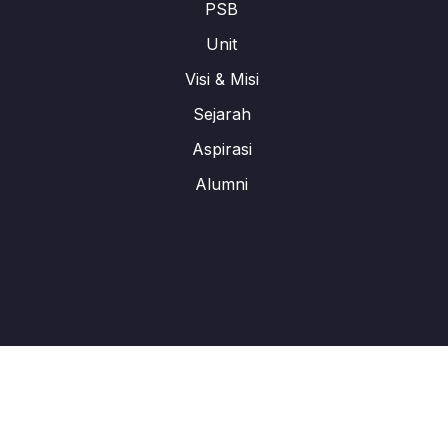
PSB
Unit
Visi & Misi
Sejarah
Aspirasi
Alumni
All Rights Reserved. © 2024 Labschool Cirendeu Design By :