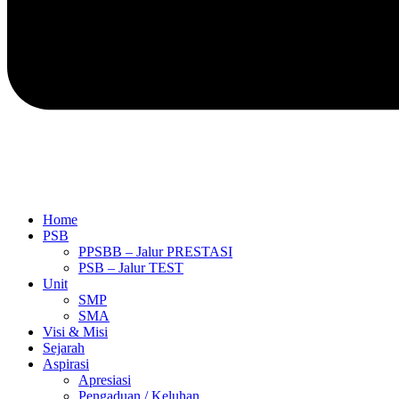
Home
PSB
PPSBB – Jalur PRESTASI
PSB – Jalur TEST
Unit
SMP
SMA
Visi & Misi
Sejarah
Aspirasi
Apresiasi
Pengaduan / Keluhan