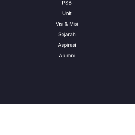
PSB
Unit
Visi & Misi
Sejarah
Aspirasi
Alumni
All Rights Reserved. © 2024 Labschool Cirendeu Design By :