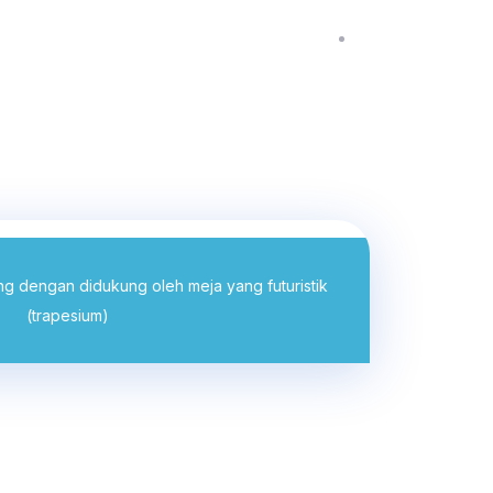
BRA
ing dengan didukung oleh meja yang futuristik
(trapesium)