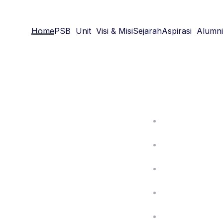
Home
PSB
Unit
Visi & Misi
Sejarah
Aspirasi
Alumni