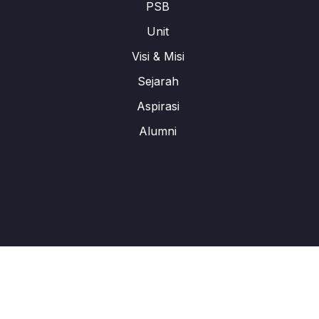
PSB
Unit
Visi & Misi
Sejarah
Aspirasi
Alumni
All Rights Reserved. © 2024 Labschool Cirendeu Design By :