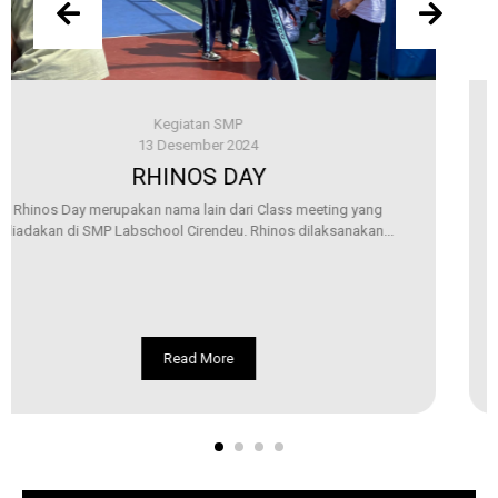
SMP
Prestasi 
 2024
16 Desemb
 DAY
SMA Labschool Cire
Prestasi Sekaligus 
 dari Class meeting yang
Ban
eu. Rhinos dilaksanakan...
SMA Labschool Cirendeu kembal
dalam ajang Honda DBL wit
re
Read 